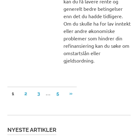
kan du få lavere rente og
generelt bedre betingelser
enn det du hadde tidligere.
Om du skulle ha for lav inntekt
eller andre økonomiske
problemer som hindrer din
refinansiering kan du søke om
omstartslån eller
gjeldsordning.
Posts
…
NEXT
1
2
3
5
»
POSTS
pagination
NYESTE ARTIKLER