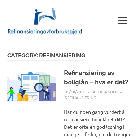
Skip
Refinansie
to
content
MENU
CATEGORY:
REFINANSIERING
Refinansiering av
boliglån – hva er det?
05/10/2022
ALEKSANDER
REFINANSIERING
Har du noen gang vurdert å
refinansiere boliglånet ditt?
Det er ofte en god løsning i
mange tilfeller, om du trenger