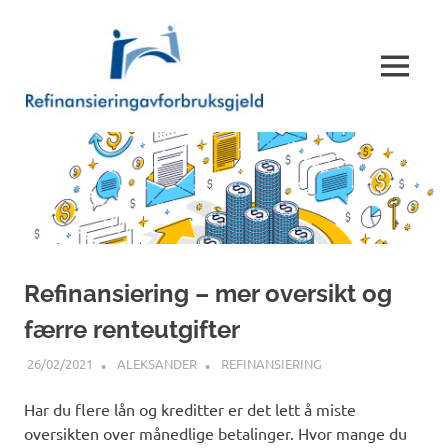
Skip
Refinansie
to
content
MENU
Refinansiering – mer oversikt og
færre renteutgifter
26/02/2021
ALEKSANDER
REFINANSIERING
Har du flere lån og kreditter er det lett å miste
oversikten over månedlige betalinger. Hvor mange du