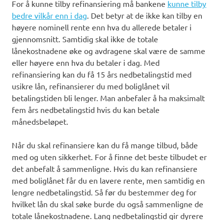
For å kunne tilby refinansiering må bankene
kunne tilby
bedre vilkår enn i dag
. Det betyr at de ikke kan tilby en
høyere nominell rente enn hva du allerede betaler i
gjennomsnitt. Samtidig skal ikke de totale
lånekostnadene øke og avdragene skal være de samme
eller høyere enn hva du betaler i dag. Med
refinansiering kan du få 15 års nedbetalingstid med
usikre lån, refinansierer du med boliglånet vil
betalingstiden bli lenger. Man anbefaler å ha maksimalt
fem års nedbetalingstid hvis du kan betale
månedsbeløpet.
Når du skal refinansiere kan du få mange tilbud, både
med og uten sikkerhet. For å finne det beste tilbudet er
det anbefalt å sammenligne. Hvis du kan refinansiere
med boliglånet får du en lavere rente, men samtidig en
lengre nedbetalingstid. Så før du bestemmer deg for
hvilket lån du skal søke burde du også sammenligne de
totale lånekostnadene. Lang nedbetalingstid gir dyrere