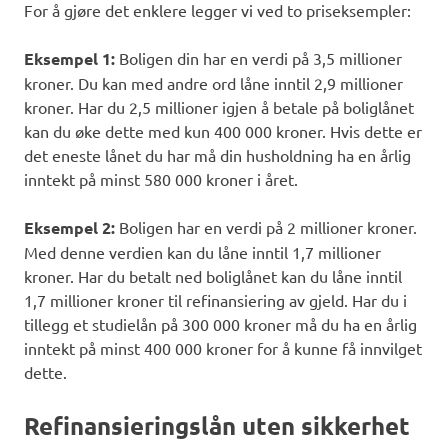
For å gjøre det enklere legger vi ved to priseksempler:
Eksempel 1:
Boligen din har en verdi på 3,5 millioner
kroner. Du kan med andre ord låne inntil 2,9 millioner
kroner. Har du 2,5 millioner igjen å betale på boliglånet
kan du øke dette med kun 400 000 kroner. Hvis dette er
det eneste lånet du har må din husholdning ha en årlig
inntekt på minst 580 000 kroner i året.
Eksempel 2:
Boligen har en verdi på 2 millioner kroner.
Med denne verdien kan du låne inntil 1,7 millioner
kroner. Har du betalt ned boliglånet kan du låne inntil
1,7 millioner kroner til refinansiering av gjeld. Har du i
tillegg et studielån på 300 000 kroner må du ha en årlig
inntekt på minst 400 000 kroner for å kunne få innvilget
dette.
Refinansieringslån uten sikkerhet