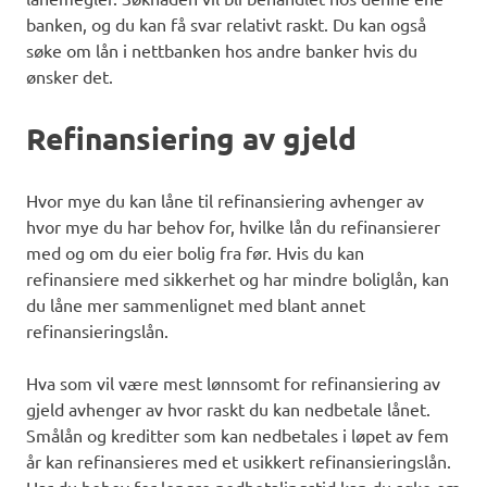
banken, og du kan få svar relativt raskt. Du kan også
søke om lån i nettbanken hos andre banker hvis du
ønsker det.
Refinansiering av gjeld
Hvor mye du kan låne til refinansiering avhenger av
hvor mye du har behov for, hvilke lån du refinansierer
med og om du eier bolig fra før. Hvis du kan
refinansiere med sikkerhet og har mindre boliglån, kan
du låne mer sammenlignet med blant annet
refinansieringslån.
Hva som vil være mest lønnsomt for refinansiering av
gjeld avhenger av hvor raskt du kan nedbetale lånet.
Smålån og kreditter som kan nedbetales i løpet av fem
år kan refinansieres med et usikkert refinansieringslån.