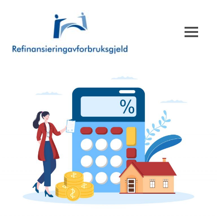
Skip
Refinansie
to
content
MENU