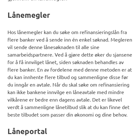
Lånemegler
Hos lånemegler kan du søke om refinansieringslån fra
flere banker ved å sende inn én enkel søknad. Megleren
vil sende denne lånesøknaden til alle sine
samarbeidspartnere. Ved å gjøre dette øker du sjansene
for å få innvilget lånet, siden søknaden behandles av
flere banker. En av fordelene med denne metoden er at
du kan innhente flere tilbud og sammenligne disse før
du inngår en avtale. Når du skal søke om refinansiering
kan ikke bankene innvilge en låneavtale med mindre
vilkårene er bedre enn dagens avtale. Det er likevel
verdt å sammenligne lånetilbud slik at du kan finne det
beste tilbudet som passer din økonomi og dine behov.
Låneportal