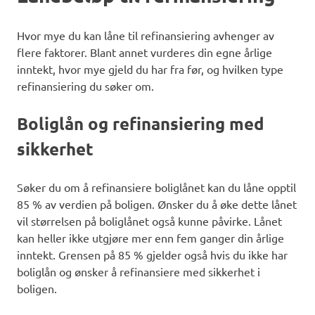
Hvor mye du kan låne til refinansiering avhenger av
flere faktorer. Blant annet vurderes din egne årlige
inntekt, hvor mye gjeld du har fra før, og hvilken type
refinansiering du søker om.
Boliglån og refinansiering med
sikkerhet
Søker du om å refinansiere boliglånet kan du låne opptil
85 % av verdien på boligen. Ønsker du å øke dette lånet
vil størrelsen på boliglånet også kunne påvirke. Lånet
kan heller ikke utgjøre mer enn fem ganger din årlige
inntekt. Grensen på 85 % gjelder også hvis du ikke har
boliglån og ønsker å refinansiere med sikkerhet i
boligen.