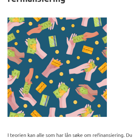
I teorien kan alle som har lån søke om refinansiering. Du